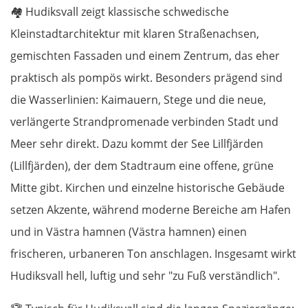
🏘️
Hudiksvall zeigt klassische schwedische
Fürstenwalde
Kleinstadtarchitektur mit klaren Straßenachsen,
gemischten Fassaden und einem Zentrum, das eher
Berlin
praktisch als pompös wirkt. Besonders prägend sind
die Wasserlinien: Kaimauern, Stege und die neue,
Lübben
verlängerte Strandpromenade verbinden Stadt und
Spreewald
Meer sehr direkt. Dazu kommt der See Lillfjärden
(Lillfjärden), der dem Stadtraum eine offene, grüne
Senftenberg
Mitte gibt. Kirchen und einzelne historische Gebäude
setzen Akzente, während moderne Bereiche am Hafen
Dresden
und in Västra hamnen (Västra hamnen) einen
Pirna
frischeren, urbaneren Ton anschlagen. Insgesamt wirkt
Hudiksvall hell, luftig und sehr "zu Fuß verständlich".
Sächsische Schweiz