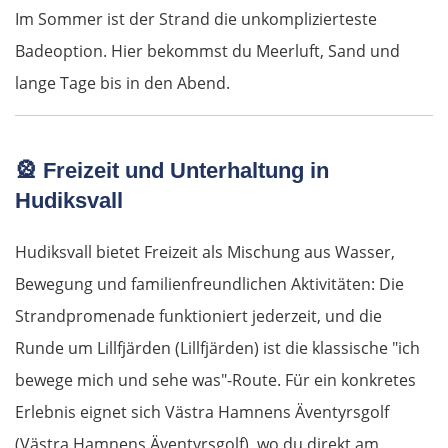
Im Sommer ist der Strand die unkomplizierteste
Lissabon
Badeoption. Hier bekommst du Meerluft, Sand und
Mafra
lange Tage bis in den Abend.
Peniche
🎡
Freizeit und Unterhaltung in
Nazaré
Hudiksvall
Figueira da Foz
Hudiksvall bietet Freizeit als Mischung aus Wasser,
Bewegung und familienfreundlichen Aktivitäten: Die
Porto
Strandpromenade funktioniert jederzeit, und die
Amarante
Runde um Lillfjärden (Lillfjärden) ist die klassische "ich
bewege mich und sehe was"-Route. Für ein konkretes
Vila Real
Erlebnis eignet sich Västra Hamnens Äventyrsgolf
(Västra Hamnens Äventyrsgolf), wo du direkt am