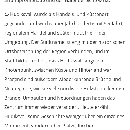
Strandpromenade und der Hafenbereiche wirkt.
Ukmergė
📜
Hudiksvall wurde als Handels- und Küstenort
gegründet und wuchs über Jahrhunderte mit Seefahrt,
Vilnius
regionalem Handel und später Industrie in der
Alytus
Umgebung. Der Stadtname ist eng mit der historischen
Ortsbezeichnung der Region verbunden, und im
Polen
Stadtbild spürst du, dass Hudiksvall lange ein
Knotenpunkt zwischen Küste und Hinterland war.
Suwałki
Prägend sind außerdem wiederkehrende Brüche und
Ełk
Neubeginne, wie sie viele nordische Holzstädte kennen:
Brände, Umbauten und Neuordnungen haben das
Łomża
Zentrum immer wieder verändert. Heute erzählt
Hudiksvall seine Geschichte weniger über ein einzelnes
Wyszków
Monument, sondern über Plätze, Kirchen,