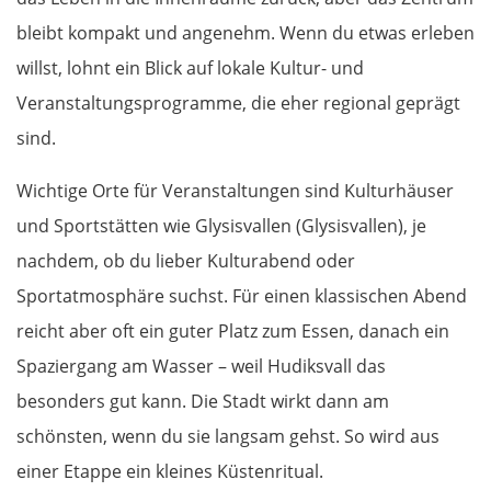
Meaux
bleibt kompakt und angenehm. Wenn du etwas erleben
willst, lohnt ein Blick auf lokale Kultur- und
Château-Thierry
Veranstaltungsprogramme, die eher regional geprägt
Reims
sind.
Wichtige Orte für Veranstaltungen sind Kulturhäuser
Châlons en Champagne
und Sportstätten wie Glysisvallen (Glysisvallen), je
Verdun
nachdem, ob du lieber Kulturabend oder
Sportatmosphäre suchst. Für einen klassischen Abend
Metz
reicht aber oft ein guter Platz zum Essen, danach ein
Spaziergang am Wasser – weil Hudiksvall das
Luxemburg
besonders gut kann. Die Stadt wirkt dann am
Luxemburg
schönsten, wenn du sie langsam gehst. So wird aus
einer Etappe ein kleines Küstenritual.
Belgien