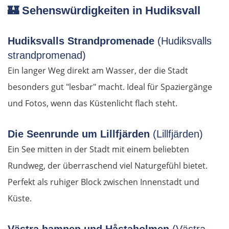
🏰
Sehenswürdigkeiten in Hudiksvall
Cluj-Napoca
Hudiksvalls Strandpromenade
(Hudiksvalls
Târnăveni
strandpromenad)
Ein langer Weg direkt am Wasser, der die Stadt
Sibiu
besonders gut "lesbar" macht. Ideal für Spaziergänge
und Fotos, wenn das Küstenlicht flach steht.
Râmnicu Vâlcea
Pitești
Die Seenrunde um Lillfjärden
(Lillfjärden)
Ein See mitten in der Stadt mit einem beliebten
Bukarest
Rundweg, der überraschend viel Naturgefühl bietet.
Perfekt als ruhiger Block zwischen Innenstadt und
Bulgarien Ost
Küste.
Ruse