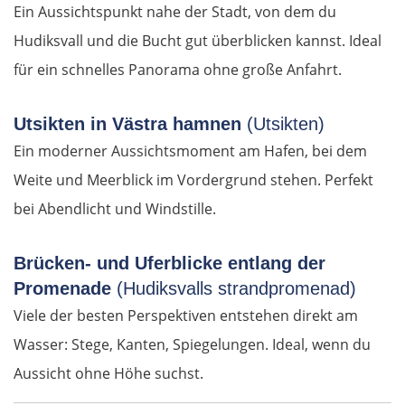
Ein Aussichtspunkt nahe der Stadt, von dem du
Sacedón
Hudiksvall und die Bucht gut überblicken kannst. Ideal
für ein schnelles Panorama ohne große Anfahrt.
Molina de Aragón
Utsikten in Västra hamnen
(Utsikten)
Daroca
Ein moderner Aussichtsmoment am Hafen, bei dem
Saragossa
Weite und Meerblick im Vordergrund stehen. Perfekt
bei Abendlicht und Windstille.
Tudela
Brücken- und Uferblicke entlang der
Logroño
Promenade
(Hudiksvalls strandpromenad)
Viele der besten Perspektiven entstehen direkt am
Vitoria-Gasteiz
Wasser: Stege, Kanten, Spiegelungen. Ideal, wenn du
Bilbao
Aussicht ohne Höhe suchst.