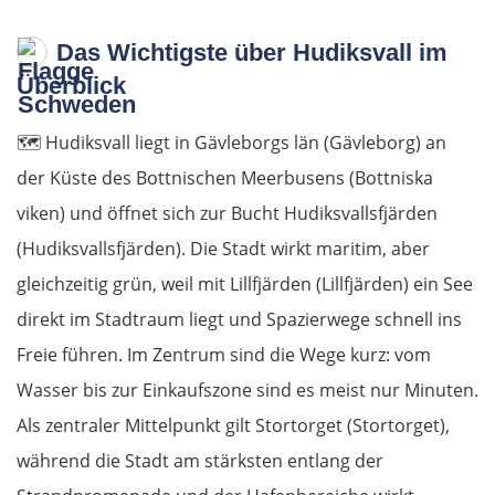
Das Wichtigste über Hudiksvall im
Pärnu
Überblick
Lettland
🗺️
Hudiksvall liegt in Gävleborgs län (Gävleborg) an
Salacgrīva
der Küste des Bottnischen Meerbusens (Bottniska
viken) und öffnet sich zur Bucht Hudiksvallsfjärden
Riga
(Hudiksvallsfjärden). Die Stadt wirkt maritim, aber
gleichzeitig grün, weil mit Lillfjärden (Lillfjärden) ein See
Jelgava
direkt im Stadtraum liegt und Spazierwege schnell ins
Bauska
Freie führen. Im Zentrum sind die Wege kurz: vom
Wasser bis zur Einkaufszone sind es meist nur Minuten.
Litauen
Als zentraler Mittelpunkt gilt Stortorget (Stortorget),
während die Stadt am stärksten entlang der
Panevėžys