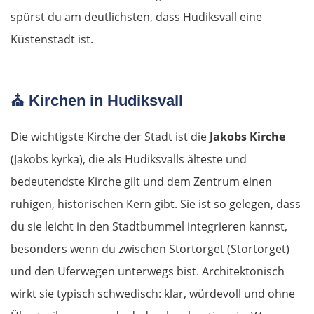
Pesaro
spürst du am deutlichsten, dass Hudiksvall eine
Küstenstadt ist.
Ancona
Pescara
⛪
Kirchen in Hudiksvall
Termoli
Die wichtigste Kirche der Stadt ist die
Jakobs Kirche
(Jakobs kyrka), die als Hudiksvalls älteste und
Vieste
bedeutendste Kirche gilt und dem Zentrum einen
Foggia
ruhigen, historischen Kern gibt. Sie ist so gelegen, dass
du sie leicht in den Stadtbummel integrieren kannst,
Salerno
besonders wenn du zwischen Stortorget (Stortorget)
und den Uferwegen unterwegs bist. Architektonisch
Pompeji
wirkt sie typisch schwedisch: klar, würdevoll und ohne
Neapel