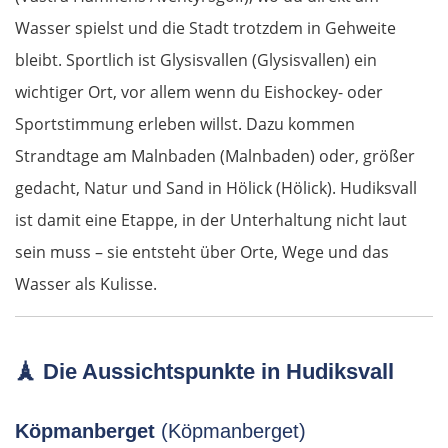
Mirandela
Wasser spielst und die Stadt trotzdem in Gehweite
Bragança
bleibt. Sportlich ist Glysisvallen (Glysisvallen) ein
wichtiger Ort, vor allem wenn du Eishockey- oder
Spanien Nord
Sportstimmung erleben willst. Dazu kommen
Strandtage am Malnbaden (Malnbaden) oder, größer
Zamora
gedacht, Natur und Sand in Hölick (Hölick). Hudiksvall
Tordesillas
ist damit eine Etappe, in der Unterhaltung nicht laut
sein muss – sie entsteht über Orte, Wege und das
Arévalo
Wasser als Kulisse.
Guadarrama
🗼
Die Aussichtspunkte in Hudiksvall
Madrid
Guadalajara
Köpmanberget
(Köpmanberget)