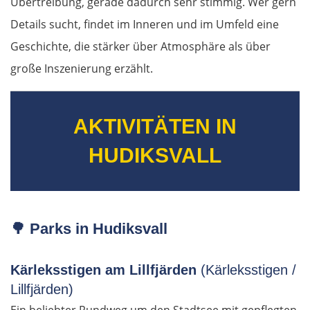
Übertreibung, gerade dadurch sehr stimmig. Wer gern
Details sucht, findet im Inneren und im Umfeld eine
Gaeta
Geschichte, die stärker über Atmosphäre als über
große Inszenierung erzählt.
Rom
Terni
AKTIVITÄTEN IN
Foligno
HUDIKSVALL
Perugia
Arezzo
🌳
Parks in Hudiksvall
Florenz
Kärleksstigen am Lillfjärden
(Kärleksstigen /
Lillfjärden)
Pisa