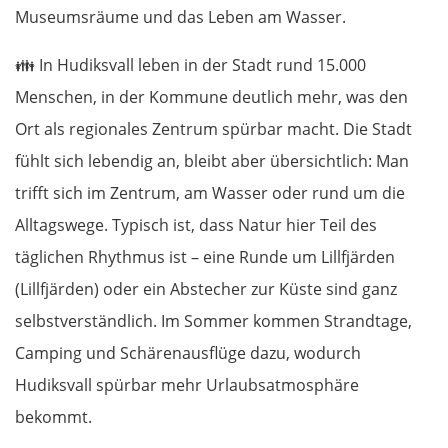
Warschau
Museumsräume und das Leben am Wasser.
👪
In Hudiksvall leben in der Stadt rund 15.000
Żyrardów
Menschen, in der Kommune deutlich mehr, was den
Łódź
Ort als regionales Zentrum spürbar macht. Die Stadt
fühlt sich lebendig an, bleibt aber übersichtlich: Man
Turek
trifft sich im Zentrum, am Wasser oder rund um die
Posen
Alltagswege. Typisch ist, dass Natur hier Teil des
täglichen Rhythmus ist – eine Runde um Lillfjärden
Nowy Tomyśl
(Lillfjärden) oder ein Abstecher zur Küste sind ganz
selbstverständlich. Im Sommer kommen Strandtage,
Schwiebus
Camping und Schärenausflüge dazu, wodurch
Hudiksvall spürbar mehr Urlaubsatmosphäre
Deutschland Ost
bekommt.
Frankfurt (Oder)