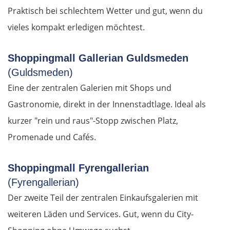
Patras
Praktisch bei schlechtem Wetter und gut, wenn du
vieles kompakt erledigen möchtest.
Mesolongi
Shoppingmall Gallerian Guldsmeden
Arta
(Guldsmeden)
Eine der zentralen Galerien mit Shops und
Ioannina
Gastronomie, direkt in der Innenstadtlage. Ideal als
Argos Orestiko
kurzer "rein und raus"-Stopp zwischen Platz,
Promenade und Cafés.
Edessa
Shoppingmall Fyrengallerian
Giannitsa
(Fyrengallerian)
Der zweite Teil der zentralen Einkaufsgalerien mit
Polykastro
weiteren Läden und Services. Gut, wenn du City-
Bulgarien West