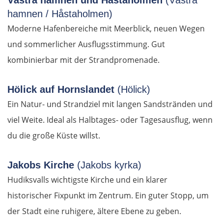
Västra hamnen und Håstaholmen
(Västra
Rasgrad
hamnen / Håstaholmen)
Moderne Hafenbereiche mit Meerblick, neuen Wegen
Schumen
und sommerlicher Ausflugsstimmung. Gut
kombinierbar mit der Strandpromenade.
Warna
Hölick auf Hornslandet
(Hölick)
Nessebar
Ein Natur- und Strandziel mit langen Sandstränden und
Burgas
viel Weite. Ideal als Halbtages- oder Tagesausflug, wenn
du die große Küste willst.
Elchowo
Jakobs Kirche
(Jakobs kyrka)
Chaskowo
Hudiksvalls wichtigste Kirche und ein klarer
historischer Fixpunkt im Zentrum. Ein guter Stopp, um
Kardschali
der Stadt eine ruhigere, ältere Ebene zu geben.