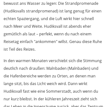
bewusst ans Wasser zu legen: Die Strandpromenade
Nantes
(Hudiksvalls strandpromenad) ist lang genug für einen
echten Spaziergang, und die Luft wirkt hier schnell
Rennes
nach Meer und Weite. Hudiksvall ist abends eher
gemütlich als laut – perfekt, wenn du nach einem
Avranches
Reisetag einfach "ankommen" willst. Genau diese Ruhe
Saint-Lô
ist Teil des Reizes.
In den warmen Monaten verschiebt sich die Stimmung
Caen
deutlich nach draußen: Malnbaden (Malnbaden) und
Rouen
die Hafenbereiche werden zu Orten, an denen man
lange sitzt, bis das Licht weich wird. Dann wirkt
Mantes la Jolie
Hudiksvall fast wie eine Sommerstadt, auch wenn du
nur kurz bleibst. In der kühleren Jahreszeit zieht sich
Paris
das Leben in die Innenräume zurück, aber das Zentrum