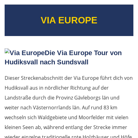
Lüttich
VIA EUROPE
Brüssel
Antwerpen
Die Via Europe Tour von
Hudiksvall nach Sundsvall
Niederlande
Dieser Streckenabschnitt der Via Europe führt dich von
Rotterdam
Hudiksvall aus in nördlicher Richtung auf der
Landstraße durch die Provinz Gävleborgs län und
Den Haag
weiter nach Västernorrlands län. Auf rund 83 km
Amsterdam
wechseln sich Waldgebiete und Moorfelder mit vielen
kleinen Seen ab, während entlang der Strecke immer
Leeuwarden
wieder einzelne traditionelle rote Holzhäuser und Höfe