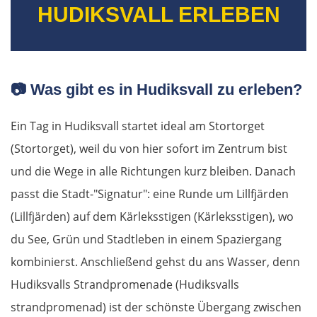
Cham
HUDIKSVALL ERLEBEN
Regensburg
Ingolstadt
📷
Was gibt es in Hudiksvall zu erleben?
Pfaffenhofen an der Ilm
Ein Tag in Hudiksvall startet ideal am Stortorget
(Stortorget), weil du von hier sofort im Zentrum bist
München
und die Wege in alle Richtungen kurz bleiben. Danach
Rosenheim
passt die Stadt-"Signatur": eine Runde um Lillfjärden
(Lillfjärden) auf dem Kärleksstigen (Kärleksstigen), wo
Österreich
du See, Grün und Stadtleben in einem Spaziergang
kombinierst. Anschließend gehst du ans Wasser, denn
Salzburg
Hudiksvalls Strandpromenade (Hudiksvalls
Vöcklabruck
strandpromenad) ist der schönste Übergang zwischen