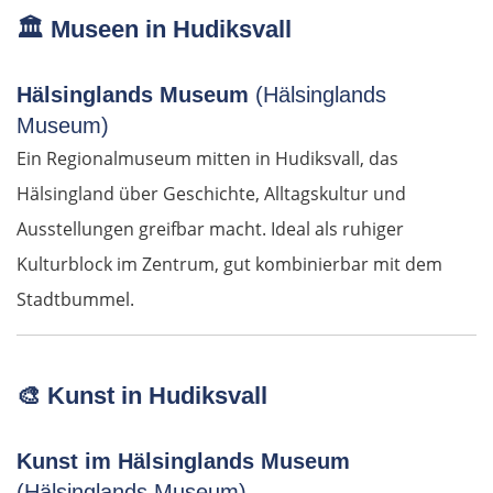
🏛️
Museen in Hudiksvall
Petroșani
Diemrich
Hälsinglands Museum
(Hälsinglands
Museum)
Lugosch
Ein Regionalmuseum mitten in Hudiksvall, das
Hälsingland über Geschichte, Alltagskultur und
Timișoara
Ausstellungen greifbar macht. Ideal als ruhiger
Kulturblock im Zentrum, gut kombinierbar mit dem
Arad
Stadtbummel.
Ungarn Süd
Szeged
🎨
Kunst in Hudiksvall
Baja
Kunst im Hälsinglands Museum
(Hälsinglands Museum)