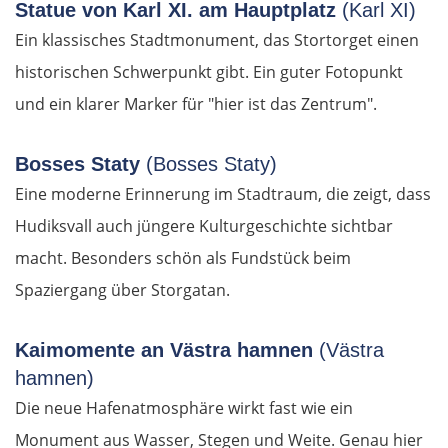
Statue von Karl XI. am Hauptplatz
(Karl XI)
Ein klassisches Stadtmonument, das Stortorget einen
Italien
historischen Schwerpunkt gibt. Ein guter Fotopunkt
Triest
und ein klarer Marker für "hier ist das Zentrum".
Venedig
Bosses Staty
(Bosses Staty)
Eine moderne Erinnerung im Stadtraum, die zeigt, dass
Padua
Hudiksvall auch jüngere Kulturgeschichte sichtbar
Ferrara
macht. Besonders schön als Fundstück beim
Spaziergang über Storgatan.
Bologna
Kaimomente an Västra hamnen
(Västra
Forlì
hamnen)
Die neue Hafenatmosphäre wirkt fast wie ein
Rimini
Monument aus Wasser, Stegen und Weite. Genau hier