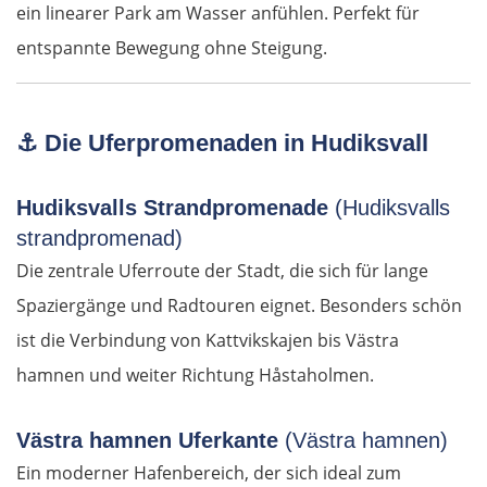
Cannes
ein linearer Park am Wasser anfühlen. Perfekt für
entspannte Bewegung ohne Steigung.
Saint-Tropez
Toulon
⚓
Die Uferpromenaden in Hudiksvall
Marseille
Hudiksvalls Strandpromenade
(Hudiksvalls
Avignon
strandpromenad)
Die zentrale Uferroute der Stadt, die sich für lange
Nîmes
Spaziergänge und Radtouren eignet. Besonders schön
ist die Verbindung von Kattvikskajen bis Västra
Montpellier
hamnen und weiter Richtung Håstaholmen.
Béziers
Västra hamnen Uferkante
(Västra hamnen)
Carcassonne
Ein moderner Hafenbereich, der sich ideal zum