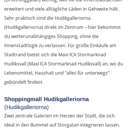
erweitert und viele alltägliche Läden in Gehweite hält.
Meteora-Klöster
Sehr praktisch sind die Hudikgalleriorna
Karditsa
(Hudikgalleriorna) direkt im Zentrum – hier bekommst
du wetterunabhängiges Shopping, ohne die
Lamia
Innenstadtlogik zu verlassen. Für große Einkäufe am
Stadtrand bietet sich die Maxi ICA Stormarknad
Livanates
Hudiksvall (Maxi ICA Stormarknad Hudiksvall) an, wo du
Chalkida
Lebensmittel, Haushalt und "alles für unterwegs"
gebündelt findest.
SÜDROUTE
Shoppingmall Hudikgalleriorna
Athen
(Hudikgalleriorna)
Zwei zentrale Galerien im Herzen der Stadt, die sich
Korinth
ideal in den Bummel auf Storgatan integrieren lassen.