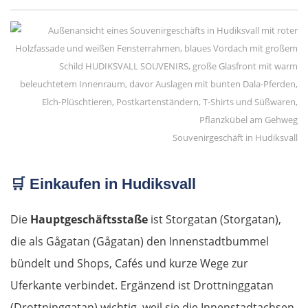
Griechenland
Komotini
Xanthi
Kavala
Souvenirgeschäft in Hudiksvall
Asprovalta
🛒
Einkaufen in Hudiksvall
Thessaloniki
Die
Hauptgeschäftsstaße
ist Storgatan (Storgatan),
Katerini
die als Gågatan (Gågatan) den Innenstadtbummel
Elassona
bündelt und Shops, Cafés und kurze Wege zur
Uferkante verbindet. Ergänzend ist Drottninggatan
Kalambaka
(Drottninggatan) wichtig, weil sie die Innenstadtachsen