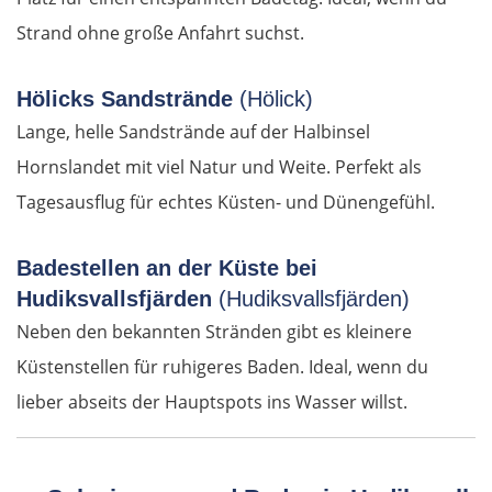
Castelló de la Plana
Strand ohne große Anfahrt suchst.
Valencia
Hölicks Sandstrände
(Hölick)
Dénia
Lange, helle Sandstrände auf der Halbinsel
Hornslandet mit viel Natur und Weite. Perfekt als
Alicante
Tagesausflug für echtes Küsten- und Dünengefühl.
Murcia
Badestellen an der Küste bei
Hudiksvallsfjärden
(Hudiksvallsfjärden)
Águilas
Neben den bekannten Stränden gibt es kleinere
Almería
Küstenstellen für ruhigeres Baden. Ideal, wenn du
lieber abseits der Hauptspots ins Wasser willst.
Motril
Málaga