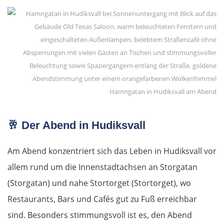
Donostia-San Sebastián
Frankreich Nord
Biarritz
Dax
Hamngatan in Hudiksvall am Abend
Mont-de-Marsan
🥂
Der Abend in Hudiksvall
Bordeaux
Am Abend konzentriert sich das Leben in Hudiksvall vor
Royan
allem rund um die Innenstadtachsen an Storgatan
(Storgatan) und nahe Stortorget (Stortorget), wo
La Rochelle
Restaurants, Bars und Cafés gut zu Fuß erreichbar
sind. Besonders stimmungsvoll ist es, den Abend
La Roche-sur-Yon