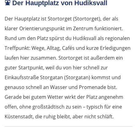
⛲
Der Hauptplatz von Hudiksvall
Nové Zámky
Der Hauptplatz ist Stortorget (Stortorget), der als
Ungarn Nord
klarer Orientierungspunkt im Zentrum funktioniert.
Esztergom
Rund um den Platz spürst du Hudiksvall als regionalen
Treffpunkt: Wege, Alltag, Cafés und kurze Erledigungen
Budapest
laufen hier zusammen. Stortorget ist außerdem ein
guter Startpunkt, weil du von hier schnell zur
Jászberény
Einkaufsstraße Storgatan (Storgatan) kommst und
Tiszafüred
genauso schnell an Wasser und Promenade bist.
Gerade bei gutem Wetter wirkt der Platz angenehm
Debrecen
offen, ohne großstädtisch zu sein – typisch für eine
Küstenstadt, die ruhig bleibt, aber nicht schläft.
Rumänien Ost
Oradea