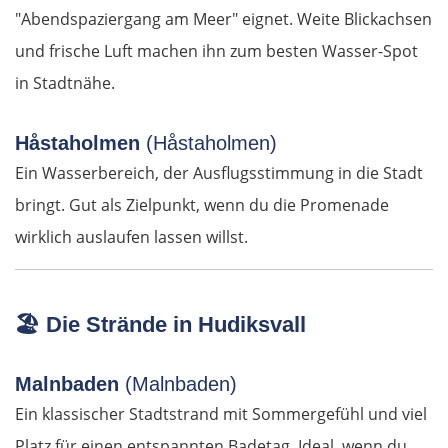
"Abendspaziergang am Meer" eignet. Weite Blickachsen
Ax-les-Thermes
und frische Luft machen ihn zum besten Wasser-Spot
in Stadtnähe.
Andorra la Vella
Spanien Süd
Håstaholmen
(Håstaholmen)
Ein Wasserbereich, der Ausflugsstimmung in die Stadt
Solsona
bringt. Gut als Zielpunkt, wenn du die Promenade
wirklich auslaufen lassen willst.
Manresa
Barcelona
🏖️
Die Strände in Hudiksvall
Reus
Malnbaden
(Malnbaden)
Amposta
Ein klassischer Stadtstrand mit Sommergefühl und viel
Platz für einen entspannten Badetag. Ideal, wenn du