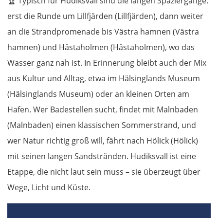
🏆
Typisch für Hudiksvall sind die langen Spaziergänge:
Tschechien
erst die Runde um Lillfjärden (Lillfjärden), dann weiter
an die Strandpromenade bis Västra hamnen (Västra
Ústí nad Labem
hamnen) und Håstaholmen (Håstaholmen), wo das
Wasser ganz nah ist. In Erinnerung bleibt auch der Mix
Mělník
aus Kultur und Alltag, etwa im Hälsinglands Museum
Prag
(Hälsinglands Museum) oder an kleinen Orten am
Hafen. Wer Badestellen sucht, findet mit Malnbaden
Beroun
(Malnbaden) einen klassischen Sommerstrand, und
Pilsen
wer Natur richtig groß will, fährt nach Hölick (Hölick)
mit seinen langen Sandstränden. Hudiksvall ist eine
Taus
Etappe, die nicht laut sein muss – sie überzeugt über
Wege, Licht und Küste.
Deutschland Süd