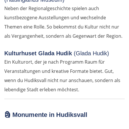
Mohács
Neben der Regionalgeschichte spielen auch
kunstbezogene Ausstellungen und wechselnde
Kroatien
Themen eine Rolle. So bekommst du Kultur nicht nur
Osijek
als Vergangenheit, sondern als Gegenwart der Region.
Virovitica
Kulturhuset Glada Hudik
(Glada Hudik)
Ein Kulturort, der je nach Programm Raum für
Varaždin
Veranstaltungen und kreative Formate bietet. Gut,
Zagreb
wenn du Hudiksvall nicht nur anschauen, sondern als
lebendige Stadt erleben möchtest.
Slowenien
Novo mesto
🗿
Monumente in Hudiksvall
Ljubljana