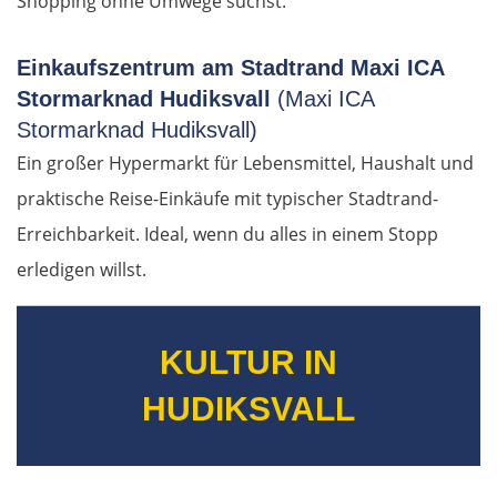
Shopping ohne Umwege suchst.
Petritsch
Einkaufszentrum am Stadtrand Maxi ICA
Stormarknad Hudiksvall
(Maxi ICA
Blagoewgrad
Stormarknad Hudiksvall)
Ein großer Hypermarkt für Lebensmittel, Haushalt und
Sofia
praktische Reise-Einkäufe mit typischer Stadtrand-
Montana
Erreichbarkeit. Ideal, wenn du alles in einem Stopp
erledigen willst.
Widin
Rumänien West
KULTUR IN
HUDIKSVALL
Craiova
Târgu Jiu