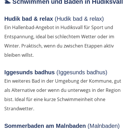
🏊
Schwimmen und Baden in Hudiksvall
Marbella
Hudik bad & relax
(Hudik bad & relax)
Ein Hallenbad-Angebot in Hudiksvall für Sport und
Gibraltar
Entspannung, ideal bei schlechtem Wetter oder im
Jerez de la Frontera
Winter. Praktisch, wenn du zwischen Etappen aktiv
bleiben willst.
Sevilla
Iggesunds badhus
(Iggesunds badhus)
Portugal
Ein weiteres Bad in der Umgebung der Kommune, gut
Beja
als Alternative oder wenn du unterwegs in der Region
bist. Ideal für eine kurze Schwimmeinheit ohne
Setúbal
Strandwetter.
WESTROUTE
Sommerbaden am Malnbaden
(Malnbaden)