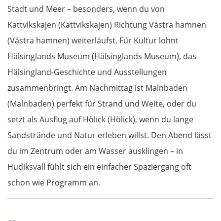
Stadt und Meer – besonders, wenn du von
Linz
Kattvikskajen (Kattvikskajen) Richtung Västra hamnen
(Västra hamnen) weiterläufst. Für Kultur lohnt
Amstetten
Hälsinglands Museum (Hälsinglands Museum), das
St. Pölten
Hälsingland-Geschichte und Ausstellungen
zusammenbringt. Am Nachmittag ist Malnbaden
Wien
(Malnbaden) perfekt für Strand und Weite, oder du
setzt als Ausflug auf Hölick (Hölick), wenn du lange
Slowakei
Sandstrände und Natur erleben willst. Den Abend lässt
Bratislava
du im Zentrum oder am Wasser ausklingen – in
Hudiksvall fühlt sich ein einfacher Spaziergang oft
Trnava
schon wie Programm an.
Nitra