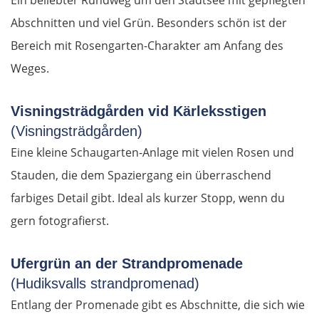
Ein beliebter Rundweg um den Stadtsee mit gepflegten
La Spezia
Abschnitten und viel Grün. Besonders schön ist der
Bereich mit Rosengarten-Charakter am Anfang des
Cinque Terre
Weges.
Genua
Visningsträdgården vid Kärleksstigen
(Visningsträdgården)
Savona
Eine kleine Schaugarten-Anlage mit vielen Rosen und
Albenga
Stauden, die dem Spaziergang ein überraschend
farbiges Detail gibt. Ideal als kurzer Stopp, wenn du
Frankreich Süd
gern fotografierst.
Monaco
Ufergrün an der Strandpromenade
(Hudiksvalls strandpromenad)
Nizza
Entlang der Promenade gibt es Abschnitte, die sich wie