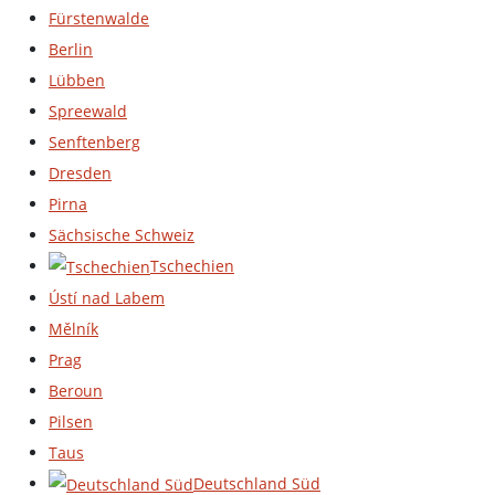
Fürstenwalde
Berlin
Lübben
Spreewald
Senftenberg
Dresden
Pirna
Sächsische Schweiz
Tschechien
Ústí nad Labem
Mělník
Prag
Beroun
Pilsen
Taus
Deutschland Süd