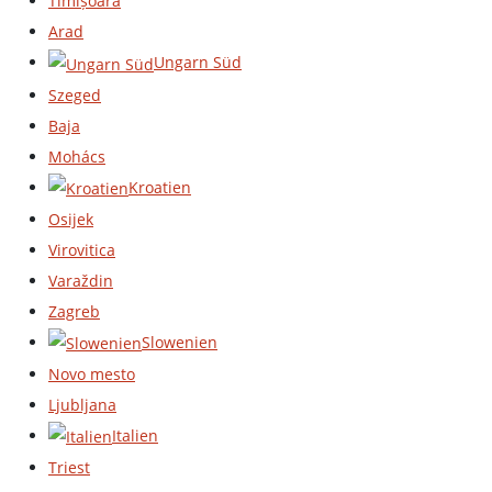
Timișoara
Arad
Ungarn Süd
Szeged
Baja
Mohács
Kroatien
Osijek
Virovitica
Varaždin
Zagreb
Slowenien
Novo mesto
Ljubljana
Italien
Triest