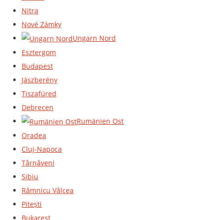
Nitra
Nové Zámky
Ungarn Nord
Esztergom
Budapest
Jászberény
Tiszafüred
Debrecen
Rumänien Ost
Oradea
Cluj-Napoca
Târnăveni
Sibiu
Râmnicu Vâlcea
Pitești
Bukarest