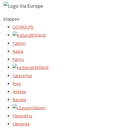
Etappen
OSTROUTE
Estland
Tallinn
Rapla
Pärnu
Lettland
Salacgrīva
Riga
Jelgava
Bauska
Litauen
Panevėžys
Ukmergė