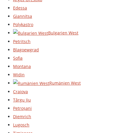
Edessa
Giannitsa
Polykastro
Bulgarien West
Petritsch
Blagoewgrad
Sofia
Montana
Widin
Rumänien West
Craiova
Târgu Jiu
Petroșani
Diemrich
Lugosch