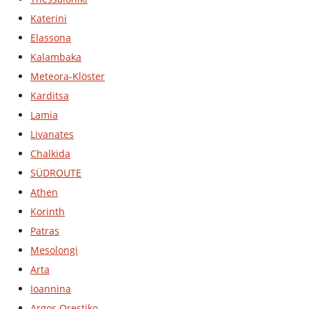
Katerini
Elassona
Kalambaka
Meteora-Klöster
Karditsa
Lamia
Livanates
Chalkida
SÜDROUTE
Athen
Korinth
Patras
Mesolongi
Arta
Ioannina
Argos Orestiko