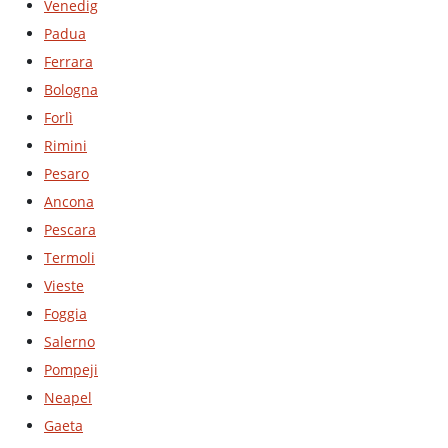
Venedig
Padua
Ferrara
Bologna
Forlì
Rimini
Pesaro
Ancona
Pescara
Termoli
Vieste
Foggia
Salerno
Pompeji
Neapel
Gaeta