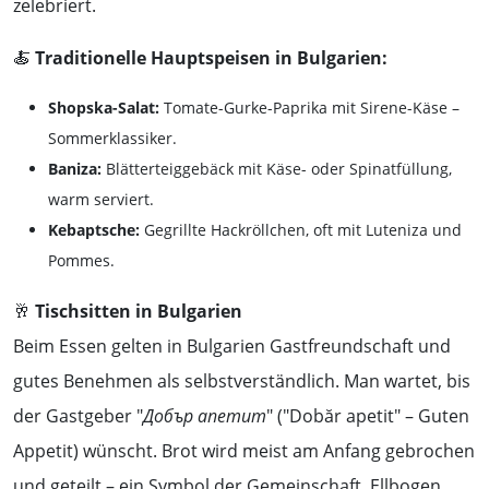
zelebriert.
🍝
Traditionelle Hauptspeisen in Bulgarien:
Shopska-Salat:
Tomate-Gurke-Paprika mit Sirene-Käse –
Sommerklassiker.
Baniza:
Blätterteiggebäck mit Käse- oder Spinatfüllung,
warm serviert.
Kebaptsche:
Gegrillte Hackröllchen, oft mit Luteniza und
Pommes.
🥂
Tischsitten in Bulgarien
Beim Essen gelten in Bulgarien Gastfreundschaft und
gutes Benehmen als selbstverständlich. Man wartet, bis
der Gastgeber "
Добър апетит
" ("Dobăr apetit" – Guten
Appetit) wünscht. Brot wird meist am Anfang gebrochen
und geteilt – ein Symbol der Gemeinschaft. Ellbogen