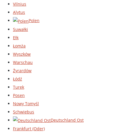
Vilnius
Alytus
Polen
Suwałki
Ełk
Łomża
Wyszków
Warschau
Żyrardów
Łódź
Turek
Posen
Nowy Tomyśl
Schwiebus
Deutschland Ost
Frankfurt (Oder)