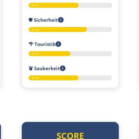
6/10
🛡️
Sicherheit
i
7/10
🌴
Touristik
i
5/10
🗑️
Sauberkeit
i
6/10
SCORE