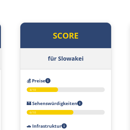
SCORE
für Slowakei
💰
Preise
i
4/10
🏰
Sehenswürdigkeiten
i
6/10
🚗
Infrastruktur
i