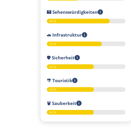
🏰
Sehenswürdigkeiten
i
8/10
🚗
Infrastruktur
i
7/10
🛡️
Sicherheit
i
6/10
🌴
Touristik
i
6/10
🗑️
Sauberkeit
i
6/10