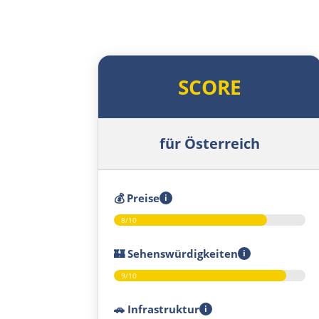
SCORE
für Österreich
💰
Preise
i
8/10
🏰
Sehenswürdigkeiten
i
9/10
🚗
Infrastruktur
i