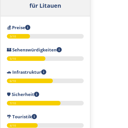
für Litauen
💰
Preise
i
3/10
🏰
Sehenswürdigkeiten
i
5/10
🚗
Infrastruktur
i
6/10
🛡️
Sicherheit
i
7/10
🌴
Touristik
i
4/10