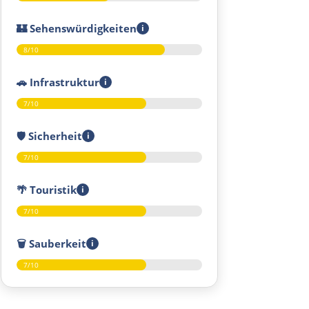
🏰
Sehenswürdigkeiten
i
8/10
🚗
Infrastruktur
i
7/10
🛡️
Sicherheit
i
7/10
🌴
Touristik
i
7/10
🗑️
Sauberkeit
i
7/10