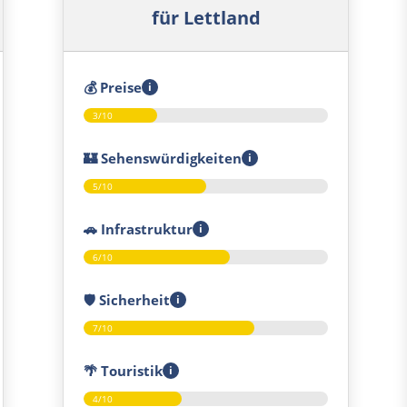
für Lettland
💰
Preise
i
3/10
🏰
Sehenswürdigkeiten
i
5/10
🚗
Infrastruktur
i
6/10
🛡️
Sicherheit
i
7/10
🌴
Touristik
i
4/10