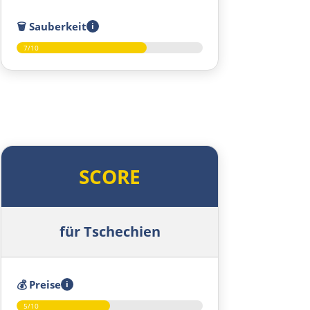
🗑️
Sauberkeit
i
7/10
SCORE
für Tschechien
💰
Preise
i
5/10