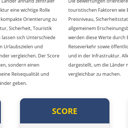
e Länder anhand zentraler
Die Bewertungen orientiere
uktur eine wichtige Rolle
touristischen Faktoren wie
e kompakte Orientierung zu
Preisniveau, Sicherheitssta
ur, Sicherheit, Touristik
allgemeinem Erscheinungsb
 lassen sich Unterschiede
werden diese Werte durch 
en Urlaubszielen und
Reiseverkehr sowie öffentl
nder vergleichen. Der Score
und in der Infrastruktur. Al
llen, sondern einen
dargestellt, um die Länder 
meine Reisequalität und
vergleichbar zu machen.
änder geben.
SCORE