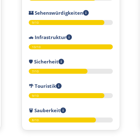
🏰
Sehenswürdigkeiten
i
9/10
🚗
Infrastruktur
i
10/10
🛡️
Sicherheit
i
7/10
🌴
Touristik
i
9/10
🗑️
Sauberkeit
i
8/10