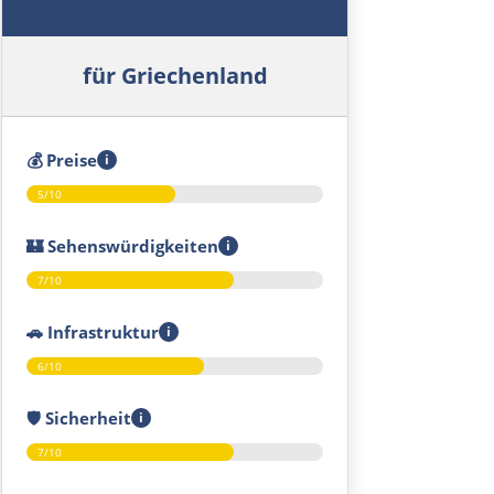
für Griechenland
💰
Preise
i
5/10
🏰
Sehenswürdigkeiten
i
7/10
🚗
Infrastruktur
i
6/10
🛡️
Sicherheit
i
7/10