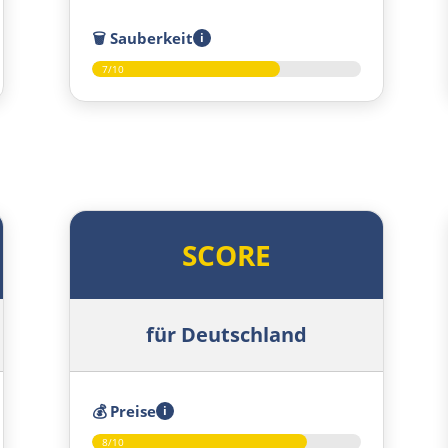
🗑️
Sauberkeit
i
7/10
SCORE
für Deutschland
💰
Preise
i
8/10