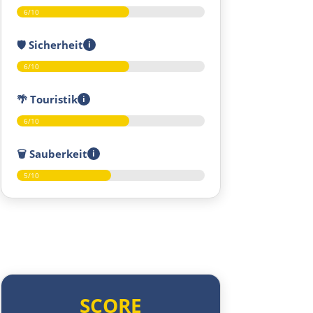
6/10
🛡️
Sicherheit
i
6/10
🌴
Touristik
i
6/10
🗑️
Sauberkeit
i
5/10
SCORE