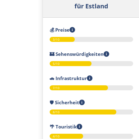
für Estland
💰
Preise
i
3/10
🏰
Sehenswürdigkeiten
i
5/10
🚗
Infrastruktur
i
7/10
🛡️
Sicherheit
i
8/10
🌴
Touristik
i
4/10