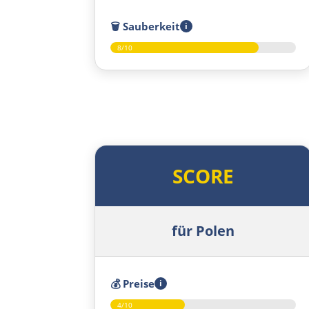
🗑️
Sauberkeit
i
8/10
SCORE
für Polen
💰
Preise
i
4/10