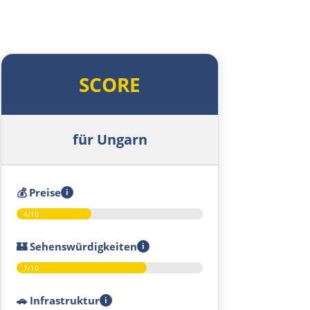
SCORE
für Ungarn
💰
Preise
i
4/10
🏰
Sehenswürdigkeiten
i
7/10
🚗
Infrastruktur
i