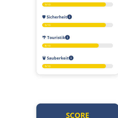
9/10
🛡️
Sicherheit
i
9/10
🌴
Touristik
i
8/10
🗑️
Sauberkeit
i
9/10
SCORE