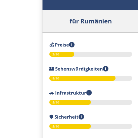
für Rumänien
💰
Preise
i
3/10
🏰
Sehenswürdigkeiten
i
8/10
🚗
Infrastruktur
i
5/10
🛡️
Sicherheit
i
5/10