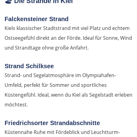
🏖️
Die Strände in Kiel
Jelgava
Falckensteiner Strand
Kiels klassischer Stadtstrand mit viel Platz und echtem
Bauska
Ostseegefühl direkt an der Förde. Ideal für Sonne, Wind
Litauen
und Strandtage ohne große Anfahrt.
Panevėžys
Strand Schilksee
Strand- und Segelatmosphäre im Olympiahafen-
Ukmergė
Umfeld, perfekt für Sommer und sportliches
Küstengefühl. Ideal, wenn du Kiel als Segelstadt erleben
Vilnius
möchtest.
Alytus
Friedrichsorter Strandabschnitte
Polen
Küstennahe Ruhe mit Fördeblick und Leuchtturm-