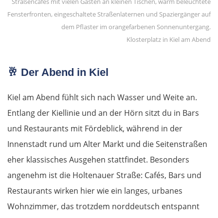
Rosenheim
Klosterplatz in Kiel am Abend
Österreich
🥂
Der Abend in Kiel
Salzburg
Kiel am Abend fühlt sich nach Wasser und Weite an.
Vöcklabruck
Entlang der Kiellinie und an der Hörn sitzt du in Bars
Linz
und Restaurants mit Fördeblick, während in der
Innenstadt rund um Alter Markt und die Seitenstraßen
Amstetten
eher klassisches Ausgehen stattfindet. Besonders
angenehm ist die Holtenauer Straße: Cafés, Bars und
St. Pölten
Restaurants wirken hier wie ein langes, urbanes
Wien
Wohnzimmer, das trotzdem norddeutsch entspannt