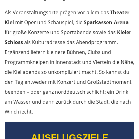
Jászberény
Als Veranstaltungsorte prägen vor allem das
Theater
Tiszafüred
Kiel
mit Oper und Schauspiel, die
Sparkassen-Arena
für große Konzerte und Sportabende sowie das
Kieler
Debrecen
Schloss
als Kulturadresse das Abendprogramm.
Rumänien Ost
Ergänzend liefern kleinere Bühnen, Clubs und
Programmkneipen in Innenstadt und Vierteln die Nähe,
Oradea
die Kiel abends so unkompliziert macht. So kannst du
den Tag entweder mit Konzert und Großstadtmoment
Cluj-Napoca
beenden – oder ganz norddeutsch schlicht: ein Drink
Târnăveni
am Wasser und dann zurück durch die Stadt, die nach
Wind riecht.
Sibiu
Râmnicu Vâlcea
AUSFLUGSZIELE