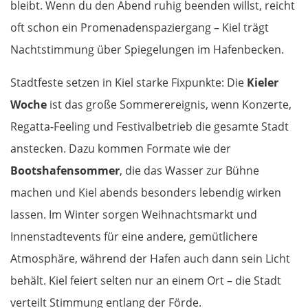
bleibt. Wenn du den Abend ruhig beenden willst, reicht
Slowakei
oft schon ein Promenadenspaziergang – Kiel trägt
Nachtstimmung über Spiegelungen im Hafenbecken.
Bratislava
Stadtfeste setzen in Kiel starke Fixpunkte: Die
Kieler
Trnava
Woche
ist das große Sommerereignis, wenn Konzerte,
Regatta-Feeling und Festivalbetrieb die gesamte Stadt
Nitra
anstecken. Dazu kommen Formate wie der
Nové Zámky
Bootshafensommer
, die das Wasser zur Bühne
machen und Kiel abends besonders lebendig wirken
Ungarn Nord
lassen. Im Winter sorgen Weihnachtsmarkt und
Innenstadtevents für eine andere, gemütlichere
Esztergom
Atmosphäre, während der Hafen auch dann sein Licht
Budapest
behält. Kiel feiert selten nur an einem Ort – die Stadt
verteilt Stimmung entlang der Förde.