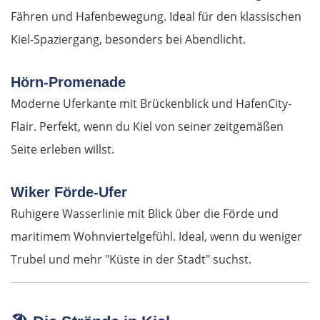
Fähren und Hafenbewegung. Ideal für den klassischen
Kiel-Spaziergang, besonders bei Abendlicht.
OSTROUTE
Hörn-Promenade
Estland
Moderne Uferkante mit Brückenblick und HafenCity-
Tallinn
Flair. Perfekt, wenn du Kiel von seiner zeitgemäßen
Seite erleben willst.
Rapla
Wiker Förde-Ufer
Pärnu
Ruhigere Wasserlinie mit Blick über die Förde und
maritimem Wohnviertelgefühl. Ideal, wenn du weniger
Lettland
Trubel und mehr "Küste in der Stadt" suchst.
Salacgrīva
Riga