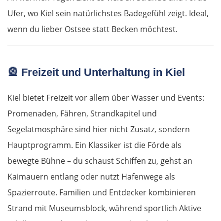
Posen
Ufer, wo Kiel sein natürlichstes Badegefühl zeigt. Ideal,
Nowy Tomyśl
wenn du lieber Ostsee statt Becken möchtest.
Schwiebus
🎡
Freizeit und Unterhaltung in Kiel
Deutschland Ost
Kiel bietet Freizeit vor allem über Wasser und Events:
Frankfurt (Oder)
Promenaden, Fähren, Strandkapitel und
Segelatmosphäre sind hier nicht Zusatz, sondern
Fürstenwalde
Hauptprogramm. Ein Klassiker ist die Förde als
Berlin
bewegte Bühne – du schaust Schiffen zu, gehst an
Kaimauern entlang oder nutzt Hafenwege als
Lübben
Spazierroute. Familien und Entdecker kombinieren
Strand mit Museumsblock, während sportlich Aktive
Spreewald