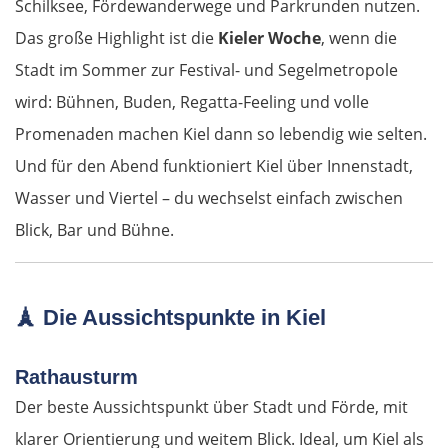
Schilksee, Fördewanderwege und Parkrunden nutzen.
Senftenberg
Das große Highlight ist die
Kieler Woche
, wenn die
Stadt im Sommer zur Festival- und Segelmetropole
Dresden
wird: Bühnen, Buden, Regatta-Feeling und volle
Promenaden machen Kiel dann so lebendig wie selten.
Pirna
Und für den Abend funktioniert Kiel über Innenstadt,
Sächsische Schweiz
Wasser und Viertel – du wechselst einfach zwischen
Blick, Bar und Bühne.
Tschechien
Ústí nad Labem
🗼
Die Aussichtspunkte in Kiel
Mělník
Rathausturm
Der beste Aussichtspunkt über Stadt und Förde, mit
Prag
klarer Orientierung und weitem Blick. Ideal, um Kiel als