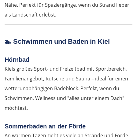
Nähe. Perfekt für Spaziergänge, wenn du Strand lieber
Suwałki
als Landschaft erlebst.
Ełk
Łomża
🏊
Schwimmen und Baden in Kiel
Wyszków
Hörnbad
Kiels großes Sport- und Freizeitbad mit Sportbereich,
Warschau
Familienangebot, Rutsche und Sauna – ideal für einen
wetterunabhängigen Badeblock. Perfekt, wenn du
Żyrardów
Schwimmen, Wellness und "alles unter einem Dach"
Łódź
möchtest.
Turek
Sommerbaden an der Förde
An warmen Tagen zieht es viele an Strände und Förde-