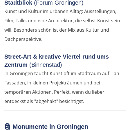
Stadtblick
(Forum Groningen)
Pirna
Kunst und Kultur im urbanen Alltag: Ausstellungen,
Film, Talks und eine Architektur, die selbst Kunst sein
Sächsische Schweiz
will. Besonders schön ist der Mix aus Kultur und
Tschechien
Dachperspektive.
Ústí nad Labem
Street-Art & kreative Viertel rund ums
Zentrum
(Binnenstad)
Mělník
In Groningen taucht Kunst oft im Stadtraum auf – an
Fassaden, in kleinen Projekträumen und bei
Prag
temporären Aktionen. Perfekt, wenn du lieber
Beroun
entdeckst als "abgehakt" besichtigst.
Pilsen
🗿
Monumente in Groningen
Taus