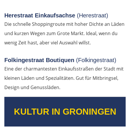
Tallinn
Herestraat Einkaufsachse
(Herestraat)
Die schnelle Shoppingroute mit hoher Dichte an Läden
Rapla
und kurzen Wegen zum Grote Markt. Ideal, wenn du
wenig Zeit hast, aber viel Auswahl willst.
Pärnu
Folkingestraat Boutiquen
(Folkingestraat)
Lettland
Eine der charmantesten Einkaufsstraßen der Stadt mit
Salacgrīva
kleinen Läden und Spezialitäten. Gut für Mitbringsel,
Design und Genussläden.
Riga
Jelgava
KULTUR IN GRONINGEN
Bauska