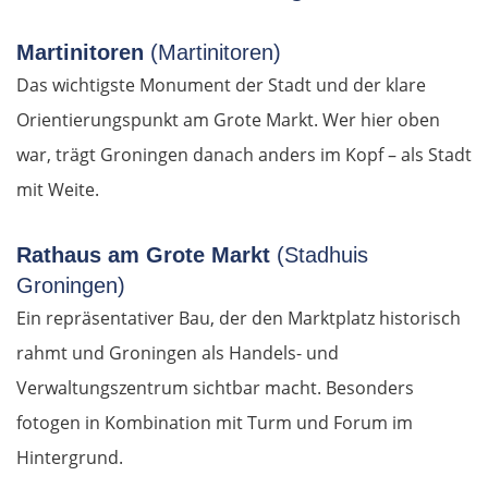
Martinitoren
(Martinitoren)
Deutschland Süd
Das wichtigste Monument der Stadt und der klare
Cham
Orientierungspunkt am Grote Markt. Wer hier oben
war, trägt Groningen danach anders im Kopf – als Stadt
Regensburg
mit Weite.
Ingolstadt
Rathaus am Grote Markt
(Stadhuis
Groningen)
Pfaffenhofen an der Ilm
Ein repräsentativer Bau, der den Marktplatz historisch
München
rahmt und Groningen als Handels- und
Verwaltungszentrum sichtbar macht. Besonders
Rosenheim
fotogen in Kombination mit Turm und Forum im
Hintergrund.
Österreich