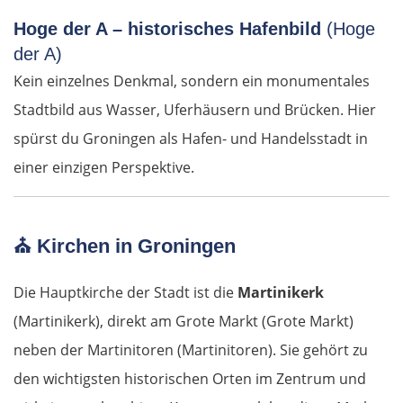
Hoge der A – historisches Hafenbild
Salzburg
(Hoge
der A)
Vöcklabruck
Kein einzelnes Denkmal, sondern ein monumentales
Stadtbild aus Wasser, Uferhäusern und Brücken. Hier
Linz
spürst du Groningen als Hafen- und Handelsstadt in
einer einzigen Perspektive.
Amstetten
St. Pölten
⛪
Kirchen in Groningen
Wien
Die Hauptkirche der Stadt ist die
Martinikerk
Slowakei
(Martinikerk), direkt am Grote Markt (Grote Markt)
neben der Martinitoren (Martinitoren). Sie gehört zu
Bratislava
den wichtigsten historischen Orten im Zentrum und