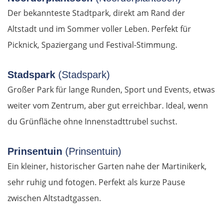
Bulgarien Ost
Der bekannteste Stadtpark, direkt am Rand der
Altstadt und im Sommer voller Leben. Perfekt für
Ruse
Picknick, Spaziergang und Festival-Stimmung.
Rasgrad
Stadspark
(Stadspark)
Großer Park für lange Runden, Sport und Events, etwas
Schumen
weiter vom Zentrum, aber gut erreichbar. Ideal, wenn
Warna
du Grünfläche ohne Innenstadttrubel suchst.
Nessebar
Prinsentuin
(Prinsentuin)
Ein kleiner, historischer Garten nahe der Martinikerk,
Burgas
sehr ruhig und fotogen. Perfekt als kurze Pause
Elchowo
zwischen Altstadtgassen.