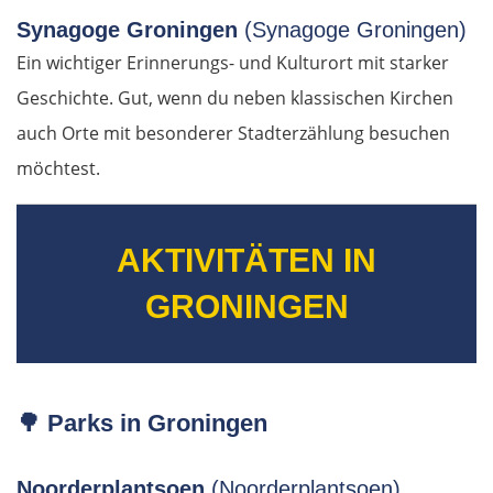
Synagoge Groningen
(Synagoge Groningen)
Rumänien Ost
Ein wichtiger Erinnerungs- und Kulturort mit starker
Geschichte. Gut, wenn du neben klassischen Kirchen
Oradea
auch Orte mit besonderer Stadterzählung besuchen
Cluj-Napoca
möchtest.
Târnăveni
AKTIVITÄTEN IN
Sibiu
GRONINGEN
Râmnicu Vâlcea
Pitești
🌳
Parks in Groningen
Bukarest
Noorderplantsoen
(Noorderplantsoen)