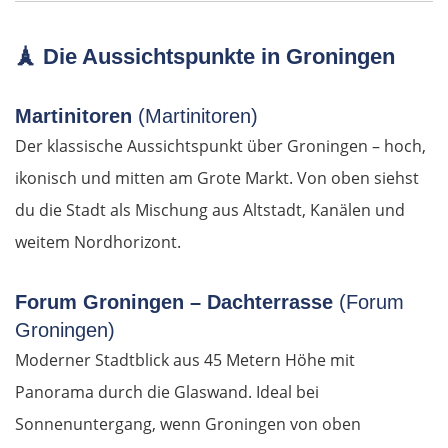
Szeged
🗼
Die Aussichtspunkte in Groningen
Baja
Mohács
Martinitoren
(Martinitoren)
Der klassische Aussichtspunkt über Groningen – hoch,
Kroatien
ikonisch und mitten am Grote Markt. Von oben siehst
du die Stadt als Mischung aus Altstadt, Kanälen und
Osijek
weitem Nordhorizont.
Virovitica
Forum Groningen – Dachterrasse
(Forum
Varaždin
Groningen)
Moderner Stadtblick aus 45 Metern Höhe mit
Zagreb
Panorama durch die Glaswand. Ideal bei
Sonnenuntergang, wenn Groningen von oben
Slowenien