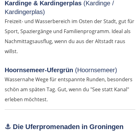
Chaskowo
Kardinge & Kardingerplas
(Kardinge /
Kardingerplas)
Kardschali
Freizeit- und Wasserbereich im Osten der Stadt, gut für
Sport, Spaziergänge und Familienprogramm. Ideal als
Griechenland
Nachmittagsausflug, wenn du aus der Altstadt raus
Komotini
willst.
Xanthi
Hoornsemeer-Ufergrün
(Hoornsemeer)
Wassernahe Wege für entspannte Runden, besonders
Kavala
schön am späten Tag. Gut, wenn du "See statt Kanal"
erleben möchtest.
Asprovalta
Thessaloniki
⚓
Die Uferpromenaden in Groningen
Katerini