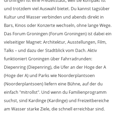
Groningen ist eine Freizeitstadt, weil sie kompakt ist
Craiova
und trotzdem viel Auswahl bietet. Du kannst tagsüber
Kultur und Wasser verbinden und abends direkt in
Târgu Jiu
Bars, Kinos oder Konzerte wechseln, ohne lange Wege.
Das Forum Groningen (Forum Groningen) ist dabei ein
Petroșani
vielseitiger Magnet: Architektur, Ausstellungen, Film,
Diemrich
Talks – und dazu der Stadtblick vom Dach. Aktiv
funktioniert Groningen über Fahrradrunden:
Lugosch
Diepenring (Diepenring), die Ufer an der Hoge der A
(Hoge der A) und Parks wie Noorderplantsoen
Timișoara
(Noorderplantsoen) liefern eine Bühne, auf der du
Arad
einfach "mitrollst". Und wenn du Familienprogramm
suchst, sind Kardinge (Kardinge) und Freizeitbereiche
Ungarn Süd
am Wasser starke Ziele, die schnell erreichbar sind.