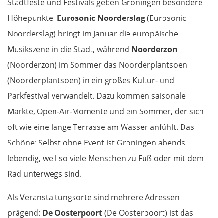
Stadtfeste und Festivals geben Groningen besondere
Höhepunkte:
Eurosonic Noorderslag
(Eurosonic
Pompeji
Noorderslag) bringt im Januar die europäische
Musikszene in die Stadt, während
Neapel
Noorderzon
(Noorderzon) im Sommer das Noorderplantsoen
Gaeta
(Noorderplantsoen) in ein großes Kultur- und
Parkfestival verwandelt. Dazu kommen saisonale
Rom
Märkte, Open-Air-Momente und ein Sommer, der sich
Terni
oft wie eine lange Terrasse am Wasser anfühlt. Das
Schöne: Selbst ohne Event ist Groningen abends
Foligno
lebendig, weil so viele Menschen zu Fuß oder mit dem
Rad unterwegs sind.
Perugia
Als Veranstaltungsorte sind mehrere Adressen
Arezzo
prägend:
De Oosterpoort
(De Oosterpoort) ist das