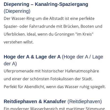
Diepenring – Kanalring-Spaziergang
Elassona
(Diepenring)
Der Wasser-Ring um die Altstadt ist eine perfekte
Kalambaka
Spazier- oder Fahrradrunde mit Brücken, Booten und
Uferblicken. Ideal, wenn du Groningen "im Kreis"
Meteora-Klöster
verstehen willst.
Karditsa
Hoge der A & Lage der A
(Hoge der A / Lage
Lamia
der A)
Uferpromenade mit historischer Hafenatmosphäre
Livanates
und einer der schönsten Fotokulissen der Stadt.
Chalkida
Perfekt für Abendlicht, wenn das Wasser ruhig spiegelt.
SÜDROUTE
Reitdiephaven & Kanalufer
(Reitdiephaven)
Ein moderner Wasserbereich mit maritimer Stimmung