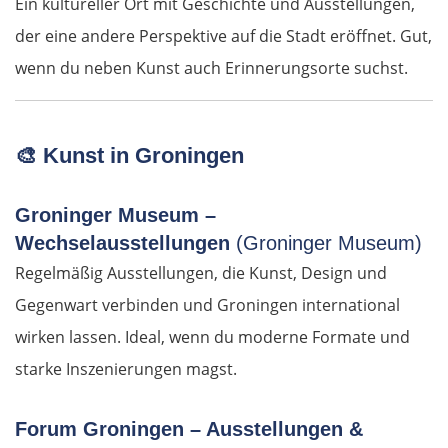
Ein kultureller Ort mit Geschichte und Ausstellungen,
der eine andere Perspektive auf die Stadt eröffnet. Gut,
Deutschland Ost
wenn du neben Kunst auch Erinnerungsorte suchst.
Frankfurt (Oder)
Fürstenwalde
🎨
Kunst in Groningen
Berlin
Groninger Museum –
Wechselausstellungen
(Groninger Museum)
Lübben
Regelmäßig Ausstellungen, die Kunst, Design und
Gegenwart verbinden und Groningen international
Spreewald
wirken lassen. Ideal, wenn du moderne Formate und
Senftenberg
starke Inszenierungen magst.
Dresden
Forum Groningen – Ausstellungen &