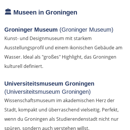
Litauen
🏛️
Museen in Groningen
Panevėžys
Groninger Museum
(Groninger Museum)
Kunst- und Designmuseum mit starkem
Ukmergė
Ausstellungsprofil und einem ikonischen Gebäude am
Vilnius
Wasser. Ideal als "großes" Highlight, das Groningen
kulturell definiert.
Alytus
Universiteitsmuseum Groningen
Polen
(Universiteitsmuseum Groningen)
Wissenschaftsmuseum im akademischen Herz der
Suwałki
Stadt, kompakt und überraschend vielseitig. Perfekt,
Ełk
wenn du Groningen als Studierendenstadt nicht nur
spüren, sondern auch verstehen willst.