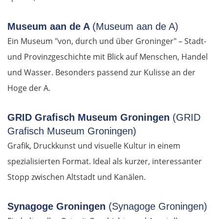
Łomża
Museum aan de A
(Museum aan de A)
Wyszków
Ein Museum "von, durch und über Groninger" – Stadt-
und Provinzgeschichte mit Blick auf Menschen, Handel
Warschau
und Wasser. Besonders passend zur Kulisse an der
Żyrardów
Hoge der A.
Łódź
GRID Grafisch Museum Groningen
(GRID
Grafisch Museum Groningen)
Turek
Grafik, Druckkunst und visuelle Kultur in einem
Posen
spezialisierten Format. Ideal als kurzer, interessanter
Stopp zwischen Altstadt und Kanälen.
Nowy Tomyśl
Synagoge Groningen
(Synagoge Groningen)
Schwiebus