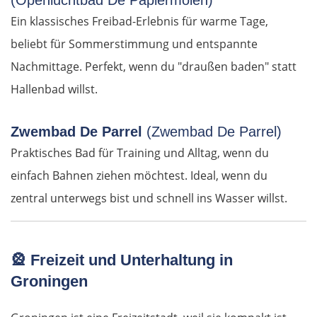
(Openluchtbad De Papiermolen)
Ein klassisches Freibad-Erlebnis für warme Tage,
Polykastro
beliebt für Sommerstimmung und entspannte
Nachmittage. Perfekt, wenn du "draußen baden" statt
Bulgarien West
Hallenbad willst.
Petritsch
Zwembad De Parrel
(Zwembad De Parrel)
Blagoewgrad
Praktisches Bad für Training und Alltag, wenn du
einfach Bahnen ziehen möchtest. Ideal, wenn du
Sofia
zentral unterwegs bist und schnell ins Wasser willst.
Montana
Widin
🎡
Freizeit und Unterhaltung in
Groningen
Rumänien West