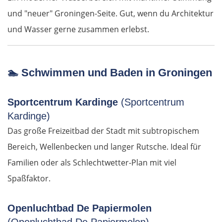
Athen
und "neuer" Groningen-Seite. Gut, wenn du Architektur
und Wasser gerne zusammen erlebst.
Korinth
Patras
🏊
Schwimmen und Baden in Groningen
Mesolongi
Sportcentrum Kardinge
(Sportcentrum
Arta
Kardinge)
Das große Freizeitbad der Stadt mit subtropischem
Ioannina
Bereich, Wellenbecken und langer Rutsche. Ideal für
Familien oder als Schlechtwetter-Plan mit viel
Argos Orestiko
Spaßfaktor.
Edessa
Openluchtbad De Papiermolen
Giannitsa