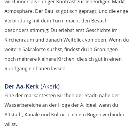
wirkt innen als ruhiger Kontrast zur lebendigen Markt-
Trnava
Atmosphäre. Der Bau ist gotisch geprägt, und die enge
Nitra
Verbindung mit dem Turm macht den Besuch
besonders stimmig: Du erlebst erst Geschichte im
Nové Zámky
Kirchenraum und danach Weitblick von oben. Wenn du
weitere Sakralorte suchst, findest du in Groningen
Ungarn Nord
noch mehrere kleinere Kirchen, die sich gut in einen
Esztergom
Rundgang einbauen lassen.
Budapest
Der Aa-Kerk
(Akerk)
Eine der markantesten Kirchen der Stadt, nahe der
Jászberény
Wasserbereiche an der Hoge der A. Ideal, wenn du
Altstadt, Kanäle und Kultur in einem Bogen verbinden
Tiszafüred
willst.
Debrecen