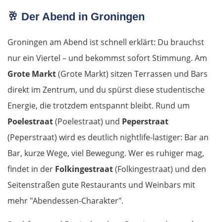
Forlì
🥂
Der Abend in Groningen
Rimini
Groningen am Abend ist schnell erklärt: Du brauchst
nur ein Viertel – und bekommst sofort Stimmung. Am
Pesaro
Grote Markt
(Grote Markt) sitzen Terrassen und Bars
Ancona
direkt im Zentrum, und du spürst diese studentische
Energie, die trotzdem entspannt bleibt. Rund um
Pescara
Poelestraat
(Poelestraat) und
Peperstraat
(Peperstraat) wird es deutlich nightlife-lastiger: Bar an
Termoli
Bar, kurze Wege, viel Bewegung. Wer es ruhiger mag,
Vieste
findet in der
Folkingestraat
(Folkingestraat) und den
Seitenstraßen gute Restaurants und Weinbars mit
Foggia
mehr "Abendessen-Charakter".
Salerno