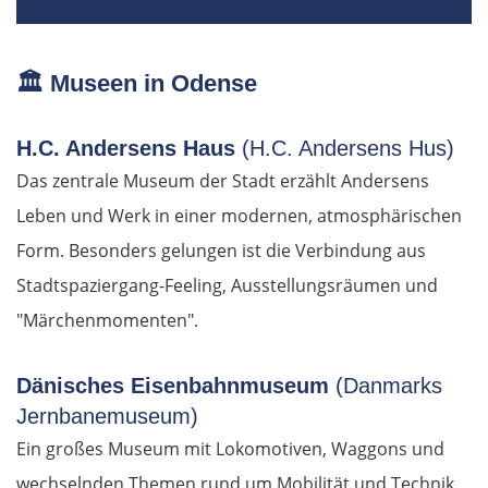
Lettland
Salacgrīva
🏛️
Museen in Odense
Riga
H.C. Andersens Haus
(H.C. Andersens Hus)
Das zentrale Museum der Stadt erzählt Andersens
Jelgava
Leben und Werk in einer modernen, atmosphärischen
Bauska
Form. Besonders gelungen ist die Verbindung aus
Stadtspaziergang-Feeling, Ausstellungsräumen und
Litauen
"Märchenmomenten".
Panevėžys
Dänisches Eisenbahnmuseum
(Danmarks
Jernbanemuseum)
Ukmergė
Ein großes Museum mit Lokomotiven, Waggons und
Vilnius
wechselnden Themen rund um Mobilität und Technik.