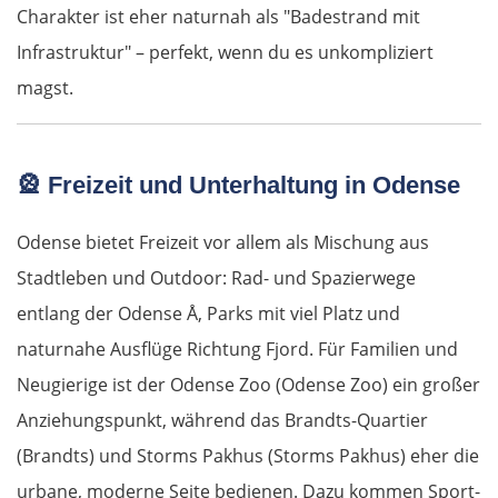
Charakter ist eher naturnah als "Badestrand mit
Lugosch
Infrastruktur" – perfekt, wenn du es unkompliziert
magst.
Timișoara
Arad
🎡
Freizeit und Unterhaltung in Odense
Ungarn Süd
Odense bietet Freizeit vor allem als Mischung aus
Stadtleben und Outdoor: Rad- und Spazierwege
Szeged
entlang der Odense Å, Parks mit viel Platz und
Baja
naturnahe Ausflüge Richtung Fjord. Für Familien und
Neugierige ist der Odense Zoo (Odense Zoo) ein großer
Mohács
Anziehungspunkt, während das Brandts-Quartier
(Brandts) und Storms Pakhus (Storms Pakhus) eher die
Kroatien
urbane, moderne Seite bedienen. Dazu kommen Sport-