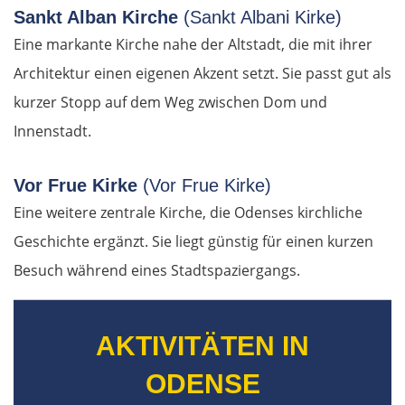
Sankt Alban Kirche
(Sankt Albani Kirke)
St. Pölten
Eine markante Kirche nahe der Altstadt, die mit ihrer
Architektur einen eigenen Akzent setzt. Sie passt gut als
Wien
kurzer Stopp auf dem Weg zwischen Dom und
Innenstadt.
Slowakei
Bratislava
Vor Frue Kirke
(Vor Frue Kirke)
Eine weitere zentrale Kirche, die Odenses kirchliche
Trnava
Geschichte ergänzt. Sie liegt günstig für einen kurzen
Besuch während eines Stadtspaziergangs.
Nitra
Nové Zámky
AKTIVITÄTEN IN
Ungarn Nord
ODENSE