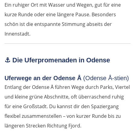
Ein ruhiger Ort mit Wasser und Wegen, gut für eine
Warna
kurze Runde oder eine längere Pause. Besonders
schön ist die entspannte Stimmung abseits der
Nessebar
Innenstadt.
Burgas
Elchowo
⚓
Die Uferpromenaden in Odense
Chaskowo
Uferwege an der Odense Å
(Odense Å-stien)
Entlang der Odense Å führen Wege durch Parks, Viertel
Kardschali
und kleine grüne Abschnitte, oft überraschend ruhig
für eine Großstadt. Du kannst dir den Spaziergang
Griechenland
flexibel zusammenstellen – von kurzer Runde bis zu
Komotini
längeren Strecken Richtung Fjord.