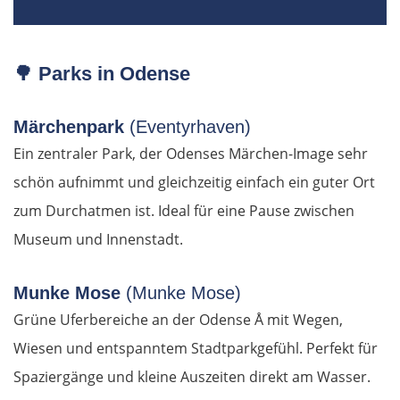
Esztergom
Budapest
🌳
Parks in Odense
Jászberény
Märchenpark
(Eventyrhaven)
Ein zentraler Park, der Odenses Märchen-Image sehr
Tiszafüred
schön aufnimmt und gleichzeitig einfach ein guter Ort
zum Durchatmen ist. Ideal für eine Pause zwischen
Debrecen
Museum und Innenstadt.
Rumänien Ost
Munke Mose
(Munke Mose)
Oradea
Grüne Uferbereiche an der Odense Å mit Wegen,
Wiesen und entspanntem Stadtparkgefühl. Perfekt für
Cluj-Napoca
Spaziergänge und kleine Auszeiten direkt am Wasser.