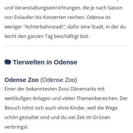
Osijek
und Veranstaltungseinrichtungen, die je nach Saison
von Eislaufen bis Konzerten reichen. Odense ist
Virovitica
weniger "Achterbahnstadt", dafür eine Stadt, in der du
leicht den ganzen Tag beschäftigt bist.
Varaždin
Zagreb
🐘
Tierwelten in Odense
Slowenien
Odense Zoo
(Odense Zoo)
Novo mesto
Einer der bekanntesten Zoos Dänemarks mit
weitläufigen Anlagen und vielen Themenbereichen. Der
Ljubljana
Besuch lohnt sich auch ohne Kinder, weil die Wege
Italien
schön gestaltet sind und du viel Zeit im Grünen
verbringst.
Triest