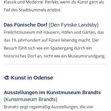
Klassik und Moderne. Perfekt, wenn du Kunst gern als
Łódź
Teil des Stadtbummels erlebst.
Turek
Das Fünische Dorf
(Den Fynske Landsby)
Posen
Freilichtmuseum mit Häusern, Höfen und Gärten, das
das 19. Jahrhundert auf Fünen lebendig macht. Der
Nowy Tomyśl
Besuch fühlt sich wie ein Spaziergang durch ein
historisches Dorf an, nicht wie ein Museumsrundgang.
Schwiebus
Deutschland Ost
🎨
Kunst in Odense
Frankfurt (Oder)
Ausstellungen im Kunstmuseum Brandts
Fürstenwalde
(Kunstmuseum Brandts)
Brandts zeigt regelmäßig Ausstellungen, die von
Berlin