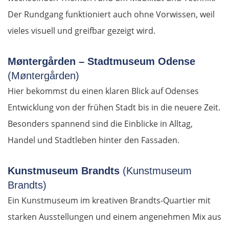
Der Rundgang funktioniert auch ohne Vorwissen, weil
Alytus
vieles visuell und greifbar gezeigt wird.
Polen
Møntergården – Stadtmuseum Odense
(Møntergården)
Suwałki
Hier bekommst du einen klaren Blick auf Odenses
Ełk
Entwicklung von der frühen Stadt bis in die neuere Zeit.
Besonders spannend sind die Einblicke in Alltag,
Łomża
Handel und Stadtleben hinter den Fassaden.
Wyszków
Kunstmuseum Brandts
(Kunstmuseum
Brandts)
Warschau
Ein Kunstmuseum im kreativen Brandts-Quartier mit
Żyrardów
starken Ausstellungen und einem angenehmen Mix aus