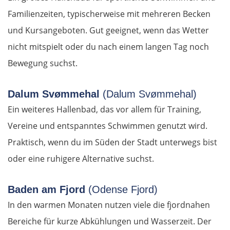
Blagoewgrad
Familienzeiten, typischerweise mit mehreren Becken
Sofia
und Kursangeboten. Gut geeignet, wenn das Wetter
nicht mitspielt oder du nach einem langen Tag noch
Montana
Bewegung suchst.
Widin
Dalum Svømmehal
(Dalum Svømmehal)
Ein weiteres Hallenbad, das vor allem für Training,
Rumänien West
Vereine und entspanntes Schwimmen genutzt wird.
Craiova
Praktisch, wenn du im Süden der Stadt unterwegs bist
oder eine ruhigere Alternative suchst.
Târgu Jiu
Baden am Fjord
(Odense Fjord)
Petroșani
In den warmen Monaten nutzen viele die fjordnahen
Bereiche für kurze Abkühlungen und Wasserzeit. Der
Diemrich