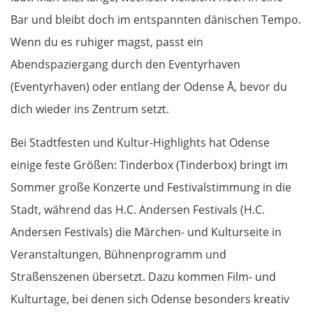
Bar und bleibt doch im entspannten dänischen Tempo.
Pescara
Wenn du es ruhiger magst, passt ein
Termoli
Abendspaziergang durch den Eventyrhaven
(Eventyrhaven) oder entlang der Odense Å, bevor du
Vieste
dich wieder ins Zentrum setzt.
Foggia
Bei Stadtfesten und Kultur-Highlights hat Odense
einige feste Größen: Tinderbox (Tinderbox) bringt im
Salerno
Sommer große Konzerte und Festivalstimmung in die
Pompeji
Stadt, während das H.C. Andersen Festivals (H.C.
Andersen Festivals) die Märchen- und Kulturseite in
Neapel
Veranstaltungen, Bühnenprogramm und
Straßenszenen übersetzt. Dazu kommen Film- und
Gaeta
Kulturtage, bei denen sich Odense besonders kreativ