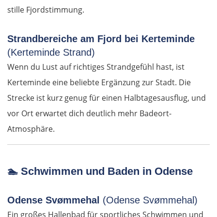
stille Fjordstimmung.
Arta
Ioannina
Strandbereiche am Fjord bei Kerteminde
(Kerteminde Strand)
Argos Orestiko
Wenn du Lust auf richtiges Strandgefühl hast, ist
Kerteminde eine beliebte Ergänzung zur Stadt. Die
Edessa
Strecke ist kurz genug für einen Halbtagesausflug, und
vor Ort erwartet dich deutlich mehr Badeort-
Giannitsa
Atmosphäre.
Polykastro
Bulgarien West
🏊
Schwimmen und Baden in Odense
Petritsch
Odense Svømmehal
(Odense Svømmehal)
Ein großes Hallenbad für sportliches Schwimmen und