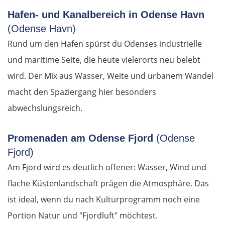
Xanthi
Hafen- und Kanalbereich in Odense Havn
(Odense Havn)
Kavala
Rund um den Hafen spürst du Odenses industrielle
und maritime Seite, die heute vielerorts neu belebt
Asprovalta
wird. Der Mix aus Wasser, Weite und urbanem Wandel
Thessaloniki
macht den Spaziergang hier besonders
abwechslungsreich.
Katerini
Promenaden am Odense Fjord
(Odense
Elassona
Fjord)
Kalambaka
Am Fjord wird es deutlich offener: Wasser, Wind und
flache Küstenlandschaft prägen die Atmosphäre. Das
Meteora-Klöster
ist ideal, wenn du nach Kulturprogramm noch eine
Portion Natur und "Fjordluft" möchtest.
Karditsa