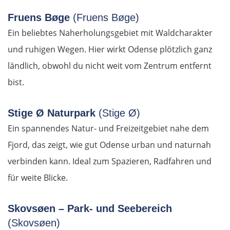
Târnăveni
Fruens Bøge
(Fruens Bøge)
Sibiu
Ein beliebtes Naherholungsgebiet mit Waldcharakter
und ruhigen Wegen. Hier wirkt Odense plötzlich ganz
Râmnicu Vâlcea
ländlich, obwohl du nicht weit vom Zentrum entfernt
bist.
Pitești
Bukarest
Stige Ø Naturpark
(Stige Ø)
Ein spannendes Natur- und Freizeitgebiet nahe dem
Bulgarien Ost
Fjord, das zeigt, wie gut Odense urban und naturnah
verbinden kann. Ideal zum Spazieren, Radfahren und
Ruse
für weite Blicke.
Rasgrad
Skovsøen – Park- und Seebereich
Schumen
(Skovsøen)