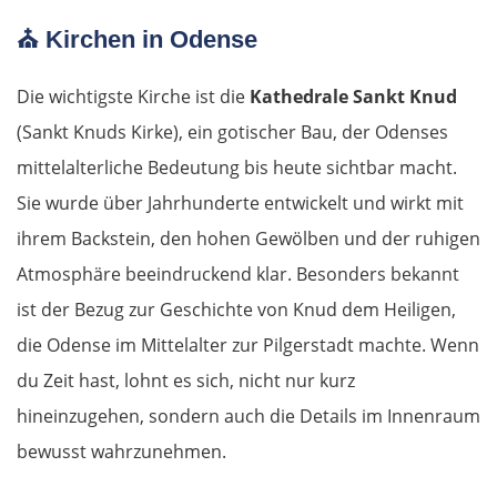
Ingolstadt
⛪
Kirchen in Odense
Pfaffenhofen an der Ilm
Die wichtigste Kirche ist die
Kathedrale Sankt Knud
München
(Sankt Knuds Kirke), ein gotischer Bau, der Odenses
mittelalterliche Bedeutung bis heute sichtbar macht.
Rosenheim
Sie wurde über Jahrhunderte entwickelt und wirkt mit
ihrem Backstein, den hohen Gewölben und der ruhigen
Österreich
Atmosphäre beeindruckend klar. Besonders bekannt
Salzburg
ist der Bezug zur Geschichte von Knud dem Heiligen,
die Odense im Mittelalter zur Pilgerstadt machte. Wenn
Vöcklabruck
du Zeit hast, lohnt es sich, nicht nur kurz
hineinzugehen, sondern auch die Details im Innenraum
Linz
bewusst wahrzunehmen.
Amstetten