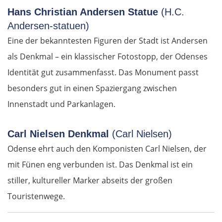
Hans Christian Andersen Statue
(H.C.
Mělník
Andersen-statuen)
Eine der bekanntesten Figuren der Stadt ist Andersen
Prag
als Denkmal – ein klassischer Fotostopp, der Odenses
Beroun
Identität gut zusammenfasst. Das Monument passt
besonders gut in einen Spaziergang zwischen
Pilsen
Innenstadt und Parkanlagen.
Taus
Carl Nielsen Denkmal
(Carl Nielsen)
Deutschland Süd
Odense ehrt auch den Komponisten Carl Nielsen, der
mit Fünen eng verbunden ist. Das Denkmal ist ein
Cham
stiller, kultureller Marker abseits der großen
Touristenwege.
Regensburg