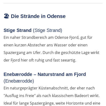
Lamia
🏖️
Die Strände in Odense
Livanates
Stige Strand
(Stige Strand)
Chalkida
Ein naher Strandbereich am Odense Fjord, gut für
einen kurzen Abstecher ans Wasser oder einen
SÜDROUTE
Spaziergang am Ufer. Durch die geschützte Lage wirkt
der Fjord hier oft ruhig und fast seeartig.
Athen
Enebærodde – Naturstrand am Fjord
Korinth
(Enebærodde)
Patras
Ein naturgeprägter Küstenabschnitt, der eher nach
"Ausflug ins Freie" als nach klassischem Badeort wirkt.
Mesolongi
Ideal für lange Spaziergänge, weite Horizonte und eine