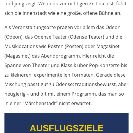
Rom
und jung zeigt. Wenn du zur richtigen Zeit da bist, fühlt
sich die Innenstadt wie eine große, offene Bühne an.
Terni
Als Veranstaltungsorte prägen vor allem das Odeon
Foligno
(Odeon), das Odense Teater (Odense Teater) und die
Musiklocations wie Posten (Posten) oder Magasinet
Perugia
(Magasinet) das Abendprogramm. Hier reicht die
Arezzo
Spanne von Theater und Klassik über Pop-Konzerte bis
zu kleineren, experimentellen Formaten. Gerade diese
Florenz
Mischung passt gut zu Odense: traditionsbewusst, aber
neugierig – und oft mit einem Programm, das man so
Pisa
in einer "Märchenstadt" nicht erwartet.
La Spezia
AUSFLUGSZIELE
Cinque Terre